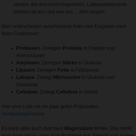
landen, die dort nicht hingehören. Laktoseintolerante
können da ein Lied von furz… ähm singen.
Man unterscheidet verschiedene Arten von Enzymen nach
Ihren Funktionen;
Proteasen
: Zerlegen
Proteine
in Peptide und
Aminosäuren
Amylasen
: Zerlegen
Stärke
in Glukose
Lipasen
: Zerlegen
Fette
in Fettsäuren
Laktase
: Zerlegt
Milchzucker
in Glukose und
Galaktose
Cellulase
: Zerlegt
Cellulose
in Stärke
Hier eine Liste mit ein paar guten Präparaten:
Verdauungsenzyme
Es kann aber auch durchaus
Magensäure
fehlen. Das merkt
man dann daran, dass man Probleme hat, Fleisch und andere