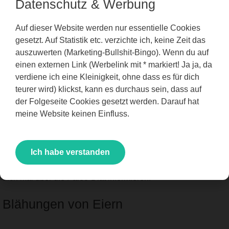
Datenschutz & Werbung
Auf dieser Website werden nur essentielle Cookies
Blähungen durch Milch entstehen vor allem durch einen
gesetzt. Auf Statistik etc. verzichte ich, keine Zeit das
Bestandteil der Milch: Laktose. Als Säuglinge vertragen
auszuwerten (Marketing-Bullshit-Bingo). Wenn du auf
Menschen noch sehr viel mehr Laktose. Mit dem Alter
einen externen Link (Werbelink mit * markiert! Ja ja, da
entwickelt sich eine Laktoseintoleranz, weil der Dünndarm
verdiene ich eine Kleinigkeit, ohne dass es für dich
keine Laktase mehr herstellt.
teurer wird) klickst, kann es durchaus sein, dass auf
der Folgeseite Cookies gesetzt werden. Darauf hat
Auf der ganzen Erde gibt es nicht ein Wesen, das im
meine Website keinen Einfluss.
Erwachsenenalter noch an der Zitze der Mutter hängt. Wir
Menschen hängen an der Zitze einer anderen Spezies,
nämlich der Kuh. Das ist nicht normal. Wenn du Blähungen
Ich habe verstanden
durch Milch oder Milchprodukte bekommst, dann meide Milch
und Milchprodukte. Sei einfach normal! Vielleicht solltest du
dich mal über die Paleo-Diät informieren!
Blähungen von Eiern