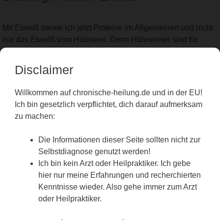
Mit Eiweiß meine ich jetzt Proteine im Allgemeinen und nicht
nur das Eiweiß vom Hühnerei. Denn Hühnereier sind für
unseren Körper leichter zu verarbeiten als Fleisch. Ebenso
Fisch, denn Fisch lässt sich auch fast am Gaumen
Disclaimer
zerdrücken. Man muss kaum Kauen. Für den Magen sind
diese Eiweißquellen viel leichter zu verdauen als z.B. ein
Willkommen auf chronische-heilung.de und in der EU!
zähes Stück Rindfleisch. Es geht auch hier wieder um die
Ich bin gesetzlich verpflichtet, dich darauf aufmerksam
Verdauungsleistung, die dein Verdauungstrakt leisten kann.
zu machen:
Alles, was unverdaut im Dickdarm landet, wird schonungslos
von der Dickdarmflora verarbeitet. Bei einer guten Verdauung
Die Informationen dieser Seite sollten nicht zur
kommen nur die Reste an, die unsere „gute“ Darmflora futtert.
Selbstdiagnose genutzt werden!
Wenn du aber mehr Eiweiß isst, als dein Verdauungssystem
Ich bin kein Arzt oder Heilpraktiker. Ich gebe
verarbeiten kann, fütterst du vor allem die Fäulnisbakterien
hier nur meine Erfahrungen und recherchierten
wie Clostridien (Mehr dazu im Artikel:
Clostridien
). Diese
Kenntnisse wieder. Also gehe immer zum Arzt
Blähungen stinken dann auch faul.
oder Heilpraktiker.
Blähungen durch Milch