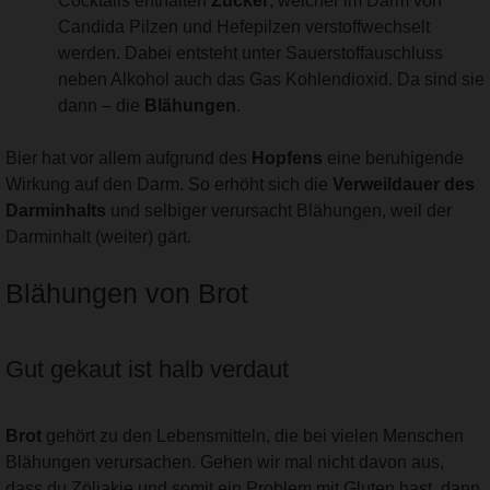
Cocktails enthalten
Zucker
, welcher im Darm von
Candida Pilzen und Hefepilzen verstoffwechselt
werden. Dabei entsteht unter Sauerstoffauschluss
neben Alkohol auch das Gas Kohlendioxid. Da sind sie
dann – die
Blähungen
.
Bier hat vor allem aufgrund des
Hopfens
eine beruhigende
Wirkung auf den Darm. So erhöht sich die
Verweildauer des
Darminhalts
und selbiger verursacht Blähungen, weil der
Darminhalt (weiter) gärt.
Blähungen von Brot
Gut gekaut ist halb verdaut
Brot
gehört zu den Lebensmitteln, die bei vielen Menschen
Blähungen verursachen. Gehen wir mal nicht davon aus,
dass du Zöliakie und somit ein Problem mit Gluten hast, dann