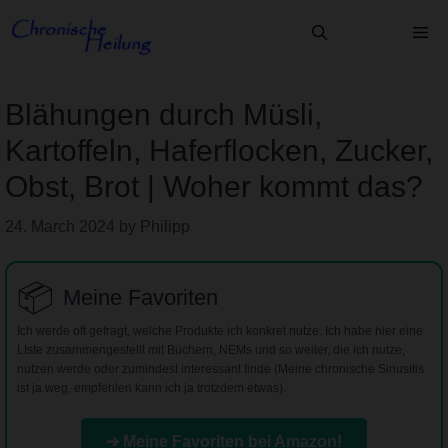
Skip
Me
to
content
Blähungen durch Müsli,
Kartoffeln, Haferflocken, Zucker,
Obst, Brot | Woher kommt das?
24. March 2024
by
Philipp
📦
Meine Favoriten
Ich werde oft gefragt, welche Produkte ich konkret nutze. Ich habe hier eine
LIste zusammengestellt mit Büchern, NEMs und so weiter, die ich nutze,
nutzen werde oder zumindest interessant finde (Meine chronische Sinusitis
ist ja weg, empfehlen kann ich ja trotzdem etwas).
➔ Meine Favoriten bei Amazon!